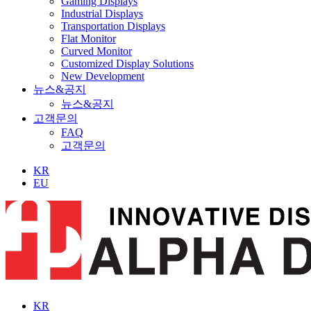
Gaming Displays
Industrial Displays
Transportation Displays
Flat Monitor
Curved Monitor
Customized Display Solutions
New Development
뉴스&공지
뉴스&공지
고객문의
FAQ
고객문의
KR
EU
KR